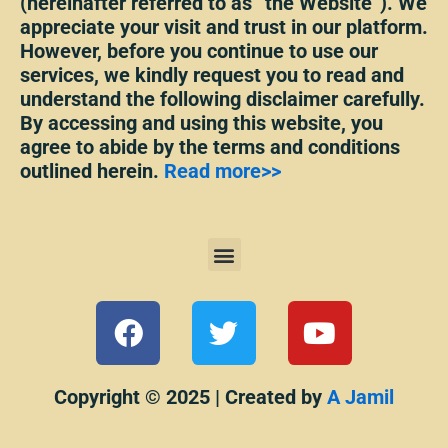
(hereinafter referred to as “the Website”). We
appreciate your visit and trust in our platform.
However, before you continue to use our
services, we kindly request you to read and
understand the following disclaimer carefully.
By accessing and using this website, you
agree to abide by the terms and conditions
outlined herein.
Read more>>
Menu
F
T
Y
a
w
o
c
i
u
e
t
t
Copyright © 2025 | Created by
A Jamil
b
t
u