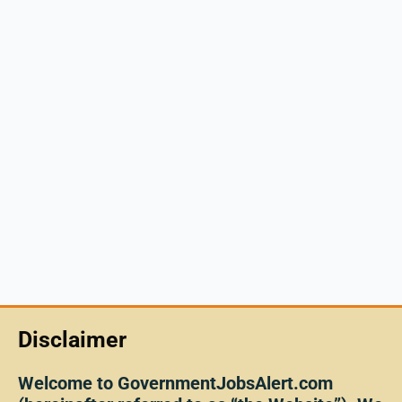
Disclaimer
Welcome to GovernmentJobsAlert.com