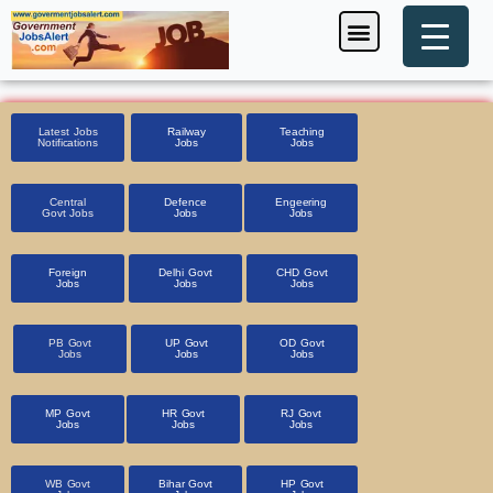
Skip
Menu
Foreign Jobs
Entrance Exam
Government Scheme
HSSC CET 2025
Pin Code Finder
to
content
Latest Jobs
Railway
Teaching
Notifications
Jobs
Jobs
Central
Defence
Engeering
Govt Jobs
Jobs
Jobs
Foreign
Delhi Govt
CHD Govt
Jobs
Jobs
Jobs
PB Govt
UP Govt
OD Govt
Jobs
Jobs
Jobs
MP Govt
HR Govt
RJ Govt
Jobs
Jobs
Jobs
WB Govt
Bihar Govt
HP Govt