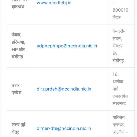
www.nccdtebj.in
–
झारखंड
800019,
बिहार
केन्द्रीय
पंजाब
,
सदन,
हरियाणा
,
adpncphhpc@nccindia.nic.in
सेक्टर
HP
और
9ए,
चंडीगढ़
चंडीगढ़
16,
अशोक
उत्तर
dir.uprdsh@nccindia.nic.in
मार्ग,
प्रदेश
हज़रतगंज,
लखनऊ
गारिसन
उत्तर
पूर्व
ग्राउंड,
dirner-dte@nccindia.nic.in
क्षेत्र
शिलॉन्ग –