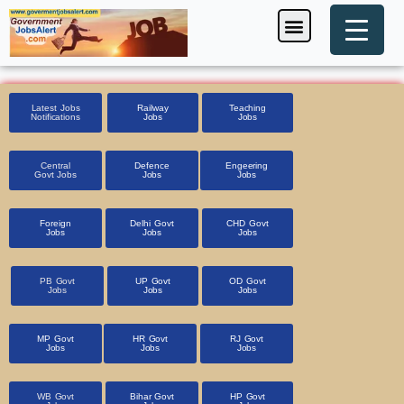
Skip
Menu
Foreign Jobs
Entrance Exam
Government Scheme
HSSC CET 2025
Pin Code Finder
to
content
Latest Jobs
Railway
Teaching
Notifications
Jobs
Jobs
Central
Defence
Engeering
Govt Jobs
Jobs
Jobs
Foreign
Delhi Govt
CHD Govt
Jobs
Jobs
Jobs
PB Govt
UP Govt
OD Govt
Jobs
Jobs
Jobs
MP Govt
HR Govt
RJ Govt
Jobs
Jobs
Jobs
WB Govt
Bihar Govt
HP Govt